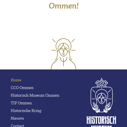
Ommen!
Home
CCO Ommen
Historisch Museum Ommen
TIP Ommen
Historische Kring
Nieuws
Contact