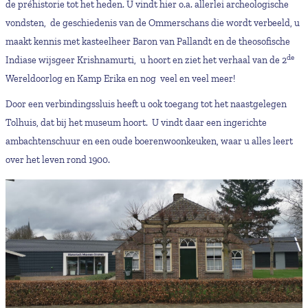
de préhistorie tot het heden. U vindt hier o.a. allerlei archeologische
vondsten, de geschiedenis van de Ommerschans die wordt verbeeld, u
maakt kennis met kasteelheer Baron van Pallandt en de theosofische
de
Indiase wijsgeer Krishnamurti, u hoort en ziet het verhaal van de 2
Wereldoorlog en Kamp Erika en nog veel en veel meer!
Door een verbindingssluis heeft u ook toegang tot het naastgelegen
Tolhuis, dat bij het museum hoort. U vindt daar een ingerichte
ambachtenschuur en een oude boerenwoonkeuken, waar u alles leert
over het leven rond 1900.