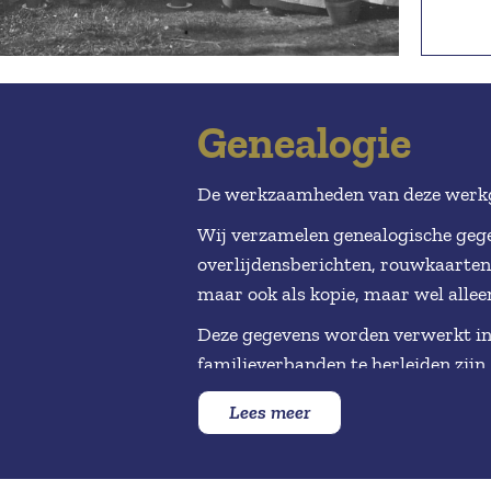
Genealogie
De werkzaamheden van deze werk
Wij verzamelen genealogische gege
overlijdensberichten, rouwkaarten,
maar ook als kopie, maar wel alle
Deze gegevens worden verwerkt 
familieverbanden te herleiden zijn.
Ook helpen we mensen op weg die 
Lees meer
Joke Koot kan een prachtige waa
afgedrukt op fotopapier, zodat hij 