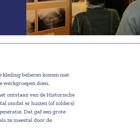
schakeld.
e kleding beheren komen niet
ere werkgroepen doen.
 het ontstaan van de Historische
l omdat er huizen (of zolders)
eneratie. Dat gaf een grote
als ze meestal door de
e voorraad “knippiesmutsen”,
-454806.