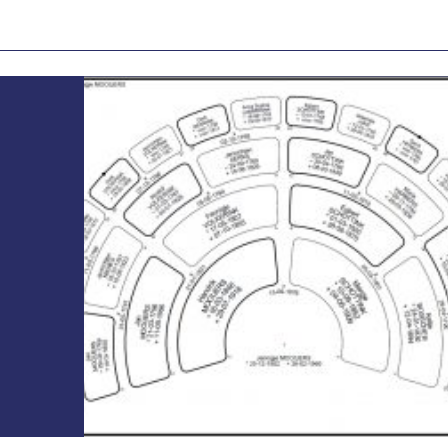
 de ‘burgerdames” die droegen. En
oeden en petten.
enavonden om een soort
et alleen over klederdrachten,
n van oude beroepskleding of
ssingh gegeven.
at de meeste families het moeilijk
an voelt het afstaan aan HKO
en Oordt, moest er echt worden
ing bezig houden, niet
ogramma staan, maar mocht u