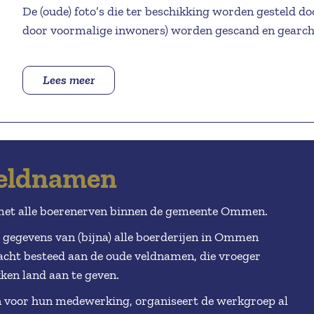
De (oude) foto’s die ter beschikking worden gesteld 
door voormalige inwoners) worden gescand en gearch
De werkgroep probeert de namen van de gefotografeer
zover de indiener die niet weet.
Lees meer
De gescande foto’s worden opgeslagen op de
collectie
beeldbank is voor iedereen in te zien op de site van C
CCO wordt door de werkgroep onderhouden, waarbij d
de beeldbank worden verwerkt.
Veldnamen
Frequentie van werkzaamheden
met alle boerenerven binnen de gemeente Ommen.
De foto-werkgroep komt iedere donderdagavond bijeen
de gegevens van (bijna) alle boerderijen in Ommen
acht besteed aan de oude veldnamen, die vroeger
Daarnaast wordt in subgroepen gewerkt aan bijzonder
en land aan te geven.
wordt hiervoor vaak de medewerking van de werkgro
 voor hun medewerking, organiseert de werkgroep al
Maar ook als er bijvoorbeeld vanuit de leden, of bezoe