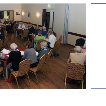
om cadeau te geven. Zij kan berei
De vragen van genealogische aard
Gerry Bouwhuis is namens de werkg
gerry@bouwhuis.nl
of 0529-45147
De werkgroep komt 1 maal per maand
middags van 14.00 uur tot 16.30 uu
Geïnteresseerde inwoners uit Omme
de genoemde uren welkom met vra
Leden:
Wies Assendorp
Gerry Bouwhuis
Joke Koot