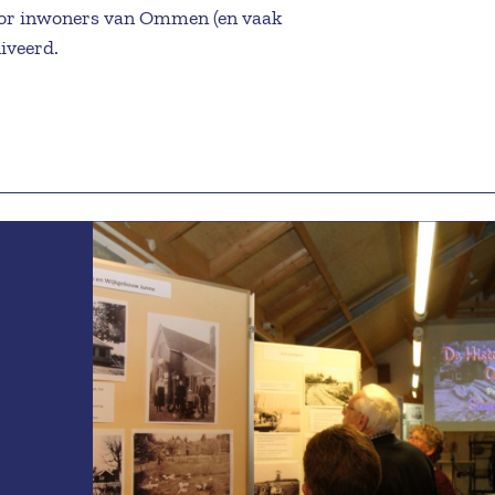
door inwoners van Ommen (en vaak
iveerd.
de personen te achterhalen, voor
/beeldbank van het CCO
. Deze
CO. De collectiebank/beeldbank van
e reacties van de bezoekers van
 van 19.00 uur tot 21.30 uur.
e projecten. Vanuit het bestuur
ep gevraagd.
kers van de site, gevraagd wordt