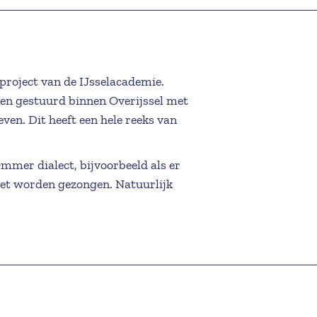
iloft van een familielid, kunt u
roject van de IJsselacademie.
529-454806.
pen gestuurd binnen Overijssel met
44 of 06-12437625.
en. Dit heeft een hele reeks van
mmer dialect, bijvoorbeeld als er
moet worden gezongen. Natuurlijk
komt, die niet zonder meer te
 uitleg te geven.
nden tot :