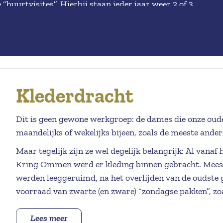
buurtvisites”. Hierbij staan ieder jaar weer 2 of 3
naar een speciale foto, kan de werkgroep worden inge
n expositie wordt ingericht met foto’s en belangrijke
Leden:
 deze betreffende buurtschappen zeggen. Ook is er
r de buurtschappen. De inwoners van de
Albert van der Vegt
genodigd en gezien de grote opkomst, lijkt dat
Gerry Bouwhuis
n nieuwe buren ontmoeten elkaar op deze avonden tot
gelegd worden via : info@museum-ommen.nl
Henk Hammer
Klederdracht
Hans Steen
Jennie Ekkelkamp
Dit is geen gewone werkgroep: de dames die onze oud
maandelijks of wekelijks bijeen, zoals de meeste and
Joke Koot
Maar tegelijk zijn ze wel degelijk belangrijk: Al vanaf
Joop Dunnewind
Kring Ommen werd er kleding binnen gebracht. Meesta
Wies Assendorp
werden leeggeruimd, na het overlijden van de oudste g
voorraad van zwarte (en zware) “zondagse pakken”, zo
Ali Pot is de contactpersoon.
boerenbevolking werden gedragen. Ook is er een ruim
Zij is te bereiken via
alihenkpot@hotmail.com
of 0529
rokken met jakjes en schorten ingebracht.
Lees meer