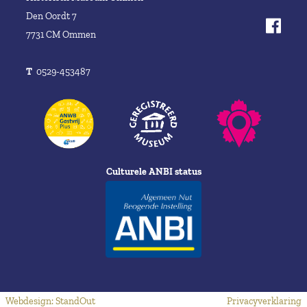
Den Oordt 7
7731 CM Ommen
T
0529-453487
Culturele ANBI status
Webdesign: StandOut
Privacyverklaring