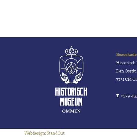
Bezoekadr
Historisc
Den Oordt 
7731 CM 
T
0529-45
Webdesign: StandOut