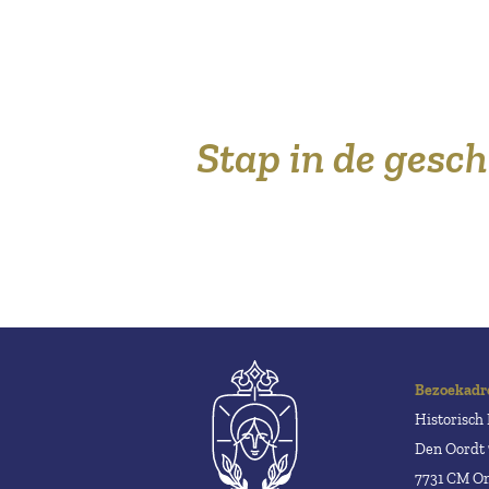
Stap in de gesc
Bezoekadr
Historisc
Den Oordt 
7731 CM 