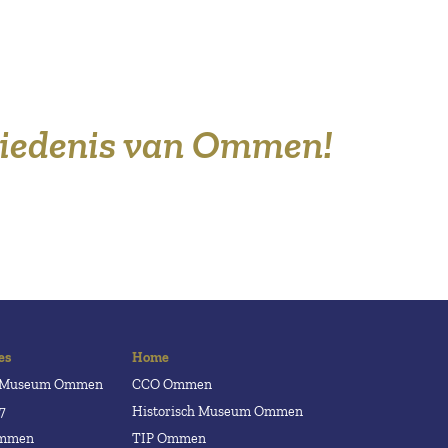
hiedenis van Ommen!
es
Home
h Museum Ommen
CCO Ommen
7
Historisch Museum Ommen
Ommen
TIP Ommen