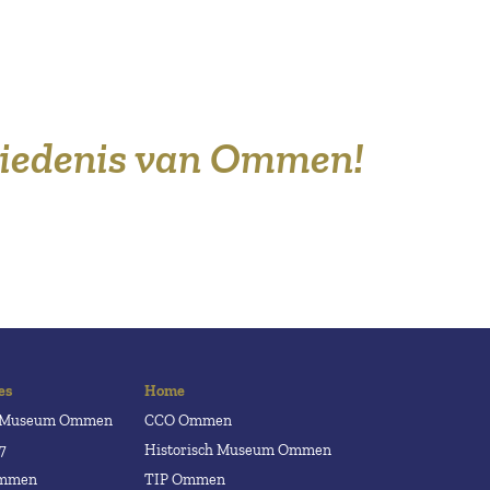
hiedenis van Ommen!
es
Home
h Museum Ommen
CCO Ommen
7
Historisch Museum Ommen
Ommen
TIP Ommen