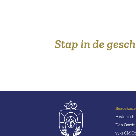
Stap in de gesc
Bezoekadr
Historisc
Den Oordt 
7731 CM 