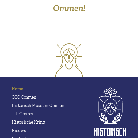
Ommen!
Home
CCO Ommen
Historisch Museum Ommen
TIP Ommen
Historische Kring
Nieuws