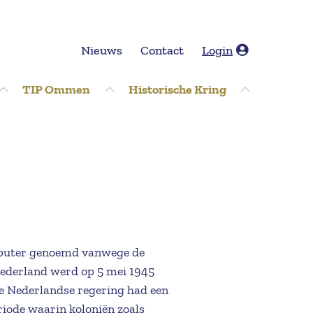
Nieuws
Contact
Login
TIP Ommen
Historische Kring
omputer genoemd vanwege de
Nederland werd op 5 mei 1945
we Nederlandse regering had een
iode waarin koloniën zoals