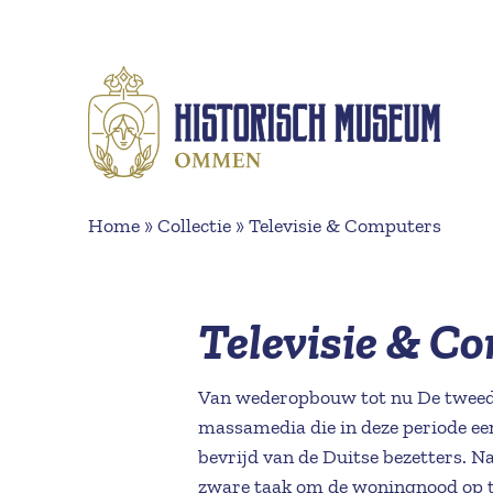
Naar hoofdinhoud
Home
»
Collectie
»
Televisie & Computers
Televisie & C
Van wederopbouw tot nu De tweede
massamedia die in deze periode e
bevrijd van de Duitse bezetters. 
zware taak om de woningnood op te