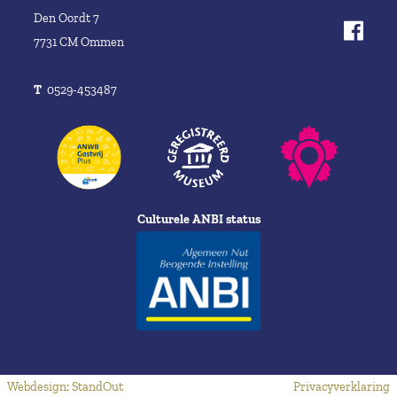
Den Oordt 7
7731 CM Ommen
T
0529-453487
Culturele ANBI status
Webdesign: StandOut
Privacyverklaring