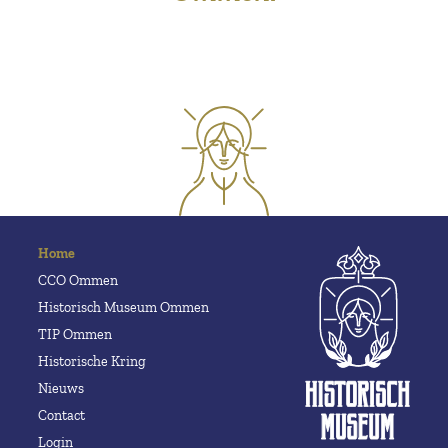
Home
CCO Ommen
Historisch Museum Ommen
TIP Ommen
Historische Kring
Nieuws
Contact
Login