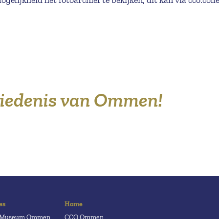
hiedenis van Ommen!
es
Home
h Museum Ommen
CCO Ommen