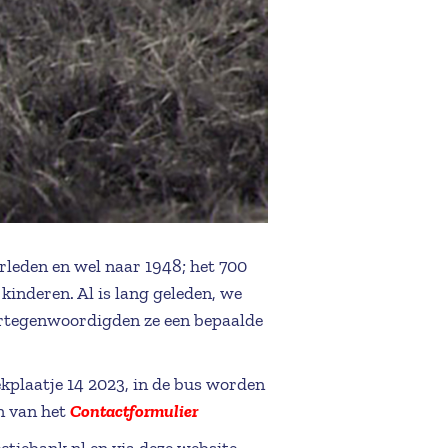
rleden en wel naar 1948; het 700
inderen. Al is lang geleden, we
vertegenwoordigden ze een bepaalde
laatje 14 2023, in de bus worden
n van het
Contactformulier
ectiebank.nl
en via deze website.