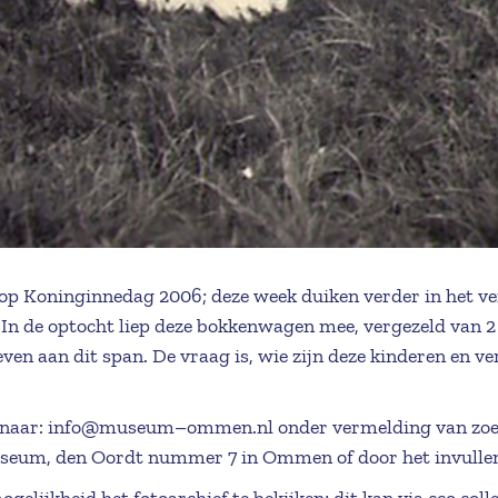
 op Koninginnedag 2006; deze week duiken verder in het ve
n de optocht liep deze bokkenwagen mee, vergezeld van 2 k
en aan dit span. De vraag is, wie zijn deze kinderen en 
 naar: info@museum–ommen.nl onder vermelding van zoekp
useum, den Oordt nummer 7 in Ommen of door het invulle
gelijkheid het fotoarchief te bekijken; dit kan via
cco.coll