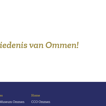
hiedenis van Ommen!
es
Home
h Museum Ommen
CCO Ommen