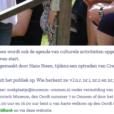
oen wordt ook de agenda van culturele activiteiten opge
van start.
 gemaakt door Hans Steen, tijdens een optreden van Cre
 het publiek op. Wie herkent ze: v.l.n.r. nr.1, nr.2 en nr.
aar: zoekplaatje@museum–ommen.nl onder vermelding van het
storisch Museum, den Oordt nummer 7 in Ommen of door het 
00 uur en 16.00 uur bent u van harte welkom op den Oordt n
en via deze website.
eldbank