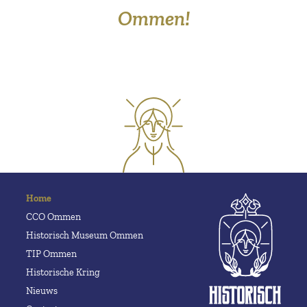
Ommen!
Home
CCO Ommen
Historisch Museum Ommen
TIP Ommen
Historische Kring
Nieuws