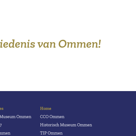
hiedenis van Ommen!
es
Home
h Museum Ommen
CCO Ommen
7
Historisch Museum Ommen
Ommen
TIP Ommen