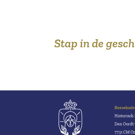
Stap in de gesc
Bezoekadr
Historisc
Den Oordt 
7731 CM 